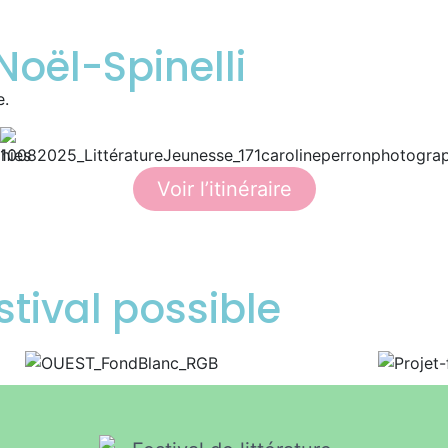
oël-Spinelli
e.
Voir l’itinéraire
stival possible